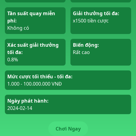
Tần suất quay miễn
Giải thưởng tối đa:
phí:
x1500 tiền cược
Không có
Xác suất giải thưởng
Biến động:
tối đa:
Rất cao
0.8%
Mức cược tối thiểu - tối đa:
1.000 - 100.000.000 VNĐ
Ngày phát hành:
2024-02-14
Chơi Ngay