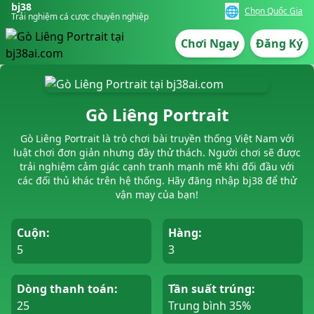
bj38
🌐
Chọn Quốc Gia
Trải nghiệm cá cược chuyên nghiệp
Chơi Ngay
Đăng Ký
Gò Liêng Portrait
Gò Liêng Portrait là trò chơi bài truyền thống Việt Nam với
luật chơi đơn giản nhưng đầy thử thách. Người chơi sẽ được
trải nghiệm cảm giác cạnh tranh mạnh mẽ khi đối đầu với
các đối thủ khác trên hệ thống. Hãy đăng nhập bj38 để thử
vận may của bạn!
Cuộn:
Hàng:
5
3
Dòng thanh toán:
Tần suất trúng:
25
Trung bình 35%